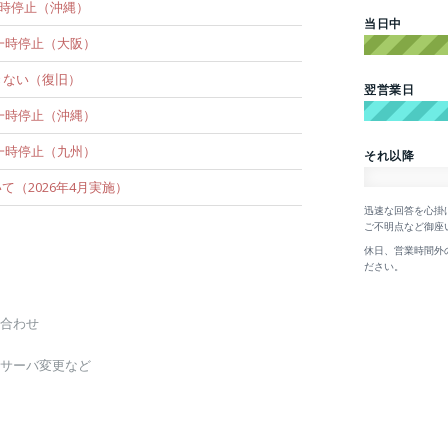
ビス一時停止（沖縄）
当日中
ービス一時停止（大阪）
きない（復旧）
翌営業日
ービス一時停止（沖縄）
ービス一時停止（九州）
それ以降
（2026年4月実施）
迅速な回答を心掛
ご不明点など御座
休日、営業時間外
ださい。
合わせ
ムサーバ変更など