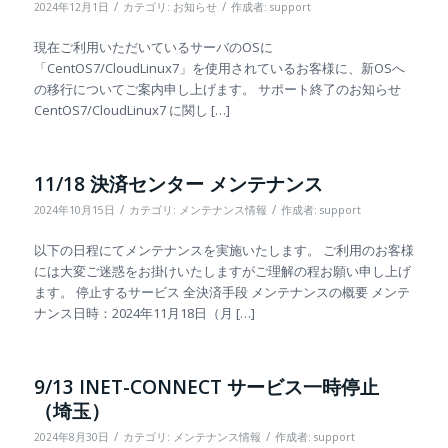
/
/
2024年12月1日
カテゴリ:
お知らせ
作成者:
support
現在ご利用いただいているサーバのOSに
「CentOS7/CloudLinux7」を使用されているお客様に、新OSへ
の移行についてご案内申し上げます。 サポート終了のお知らせ
CentOS7/CloudLinux7 に関し […]
11/18 決済センター メンテナンス
/
/
2024年10月15日
カテゴリ:
メンテナンス情報
作成者:
support
以下の日程にてメンテナンスを実施いたします。 ご利用のお客様
には大変ご迷惑をお掛けいたしますがご理解の程お願い申し上げ
ます。 停止するサービス 全決済手段 メンテナンスの概要 メンテ
ナンス日時：2024年11月18日（月 […]
9/13 INET-CONNECT サービス一時停止
（埼玉）
/
/
2024年8月30日
カテゴリ:
メンテナンス情報
作成者:
support